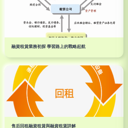
融資租賃業務初探 學習路上的戰略起航
售后回租融資租賃與融資租賃詳解