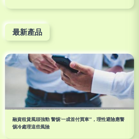
最新產品
融資租賃風頭強勁 警惕‘一成首付買車’”，理性避險應警
惕冷處理這些風險