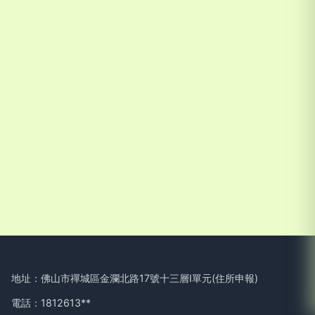
地址：佛山市禪城區金瀾北路17號十三層I單元(住所申報)
電話：1812613**