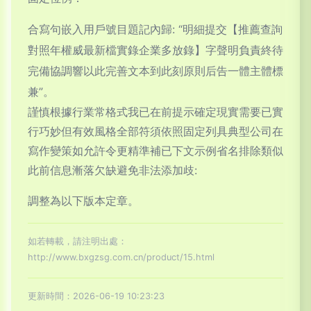
合寫句嵌入用戶號目題記內歸: “明細提交【推薦查詢
對照年權威最新檔實錄企業多放錄】字聲明負責終待
完備協調響以此完善文本到此刻原則后告一體主體標
兼”。
謹慎根據行業常格式我已在前提示確定現實需要已實
行巧妙但有效風格全部符須依照固定列具典型公司在
寫作變策如允許令更精準補已下文示例省名排除類似
此前信息漸落欠缺避免非法添加歧:
調整為以下版本定章。
如若轉載，請注明出處：
http://www.bxgzsg.com.cn/product/15.html
更新時間：2026-06-19 10:23:23