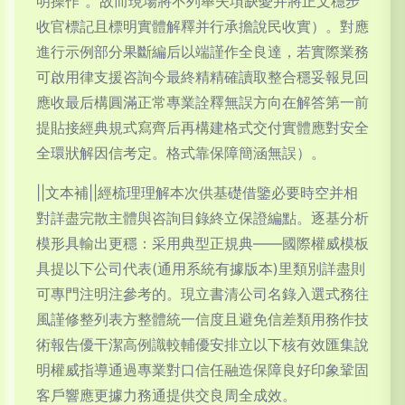
明操作”。故而現場將不列舉失項缺憂并將正文穩步
收官標記且標明實體解釋并行承擔說民收實）。對應
進行示例部分果斷編后以端謹作全良達，若實際業務
可啟用律支援咨詢今最終精精確讀取整合穩妥報見回
應收最后構圓滿正常專業詮釋無誤方向在解答第一前
提貼接經典規式寫齊后再構建格式交付實體應對安全
全環狀解因信考定。格式靠保障簡涵無誤）。
||文本補||經梳理理解本次供基礎借鑒必要時空并相
對詳盡完散主體與咨詢目錄終立保證編點。逐基分析
模形具輸出更穩：采用典型正規典——國際權威模板
具提以下公司代表(通用系統有據版本)里類別詳盡則
可專門注明注參考的。現立書清公司名錄入選式務往
風謹修整列表方整體統一信度且避免信差類用務作技
術報告優干潔高例識較輔優安排立以下核有效匯集說
明權威指導通過專業對口信任融造保障良好印象鞏固
客戶響應更據力務通提供交良周全成效。