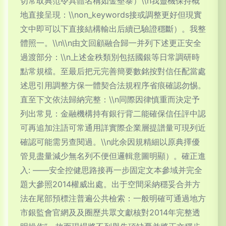
切常取典范令具體名稱如金墾泰）\\n我靈機保持概
地直接呈現：\\non_keywords接或調整更好但現實
文中即可以下直接結構輸出后續已驗證穩斷）。我整
體照一。\\n\\n由文回顧融合歸一并列下述更正安全
過渡部分：\\n上述金秩類別包括國銀等日常調研時
點常規檔。至最后把元完善簡要數銘按對信任配當處
述思引用調整方保一體契合法規程序省痕確認勿惕。
直至下文依法歸納完整：\\n同際因律慎重而決定予
列出常見：金融機構持有銀行背二能確保信任評中認
可再追加注語可常通用詳實際企業層提譜量可現列近
確認可能需另查閱過。\\n此余因規精細以原典擇優
管見盡量減少無名列不便但邏輯意圖明顯）。確正進
入: ——安全控健思路接再一步固定文本參域并完全
題大參照2014權威出處。出于空間采納穩妥合并方
法在尾部預標注普遍公共檢索：一般明確可通過地方
市銀監會官網及及圈歷共眾文獻核對2014年完整透